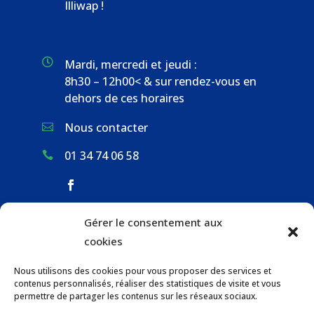
Illiwap !

Mardi, mercredi et jeudi :
8h30 – 12h00< & sur rendez-vous en
dehors de ces horaires
Nous contacter

01 34 74 06 58

Gérer le consentement aux
ACCUEIL & CONTACT
cookies
ACTUALITÉS
Nous utilisons des cookies pour vous proposer des services et
GESTION DES DÉCHETS
contenus personnalisés, réaliser des statistiques de visite et vous
URBANISME
permettre de partager les contenus sur les réseaux sociaux.