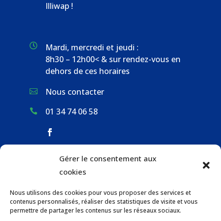
Illiwap !

Mardi, mercredi et jeudi :
8h30 – 12h00< & sur rendez-vous en
dehors de ces horaires
Nous contacter

01 34 74 06 58

Gérer le consentement aux
ACCUEIL & CONTACT
cookies
ACTUALITÉS
Nous utilisons des cookies pour vous proposer des services et
GESTION DES DÉCHETS
contenus personnalisés, réaliser des statistiques de visite et vous
URBANISME
permettre de partager les contenus sur les réseaux sociaux.