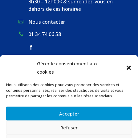
8h30 – 12h00< & sur rendez-vous en
dehors de ces horaires
Nous contacter

01 34 74 06 58

Gérer le consentement aux
ACCUEIL & CONTACT
cookies
ACTUALITÉS
Nous utilisons des cookies pour vous proposer des services et
GESTION DES DÉCHETS
contenus personnalisés, réaliser des statistiques de visite et vous
URBANISME
permettre de partager les contenus sur les réseaux sociaux.
COMMUNICATIONS DE LA MAIRIE
Accepter
LOCATION DE SALLES COMMUNALES
Refuser