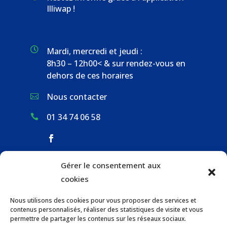
Illiwap !

Mardi, mercredi et jeudi :
8h30 – 12h00< & sur rendez-vous en
dehors de ces horaires
Nous contacter

01 34 74 06 58

Gérer le consentement aux
ACCUEIL & CONTACT
cookies
ACTUALITÉS
Nous utilisons des cookies pour vous proposer des services et
GESTION DES DÉCHETS
contenus personnalisés, réaliser des statistiques de visite et vous
URBANISME
permettre de partager les contenus sur les réseaux sociaux.