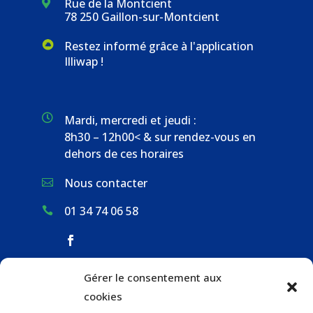
Rue de la Montcient

78 250 Gaillon-sur-Montcient
Restez informé grâce à l'application
Illiwap !

Mardi, mercredi et jeudi :
8h30 – 12h00< & sur rendez-vous en
dehors de ces horaires
Nous contacter

01 34 74 06 58

Gérer le consentement aux
ACCUEIL & CONTACT
cookies
ACTUALITÉS