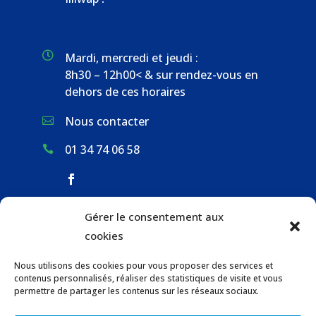

Mardi, mercredi et jeudi :
8h30 – 12h00< & sur rendez-vous en
dehors de ces horaires
Nous contacter

01 34 74 06 58

Gérer le consentement aux
ACCUEIL & CONTACT
cookies
ACTUALITÉS
Nous utilisons des cookies pour vous proposer des services et
GESTION DES DÉCHETS
contenus personnalisés, réaliser des statistiques de visite et vous
URBANISME
permettre de partager les contenus sur les réseaux sociaux.
COMMUNICATIONS DE LA MAIRIE