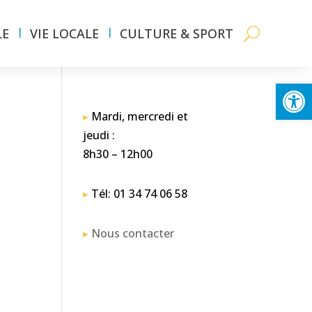
LE
VIE LOCALE
CULTURE & SPORT
Ouvrir la
▸
Mardi, mercredi et
jeudi :
8h30 – 12h00
▸
Tél: 01 34 74 06 58
▸
Nous contacter