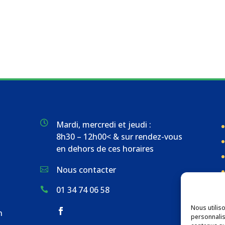

Mardi, mercredi et jeudi :
8h30 – 12h00< & sur rendez-vous
en dehors de ces horaires
Nous contacter

01 34 74 06 58

Nous utilis
n
personnalis