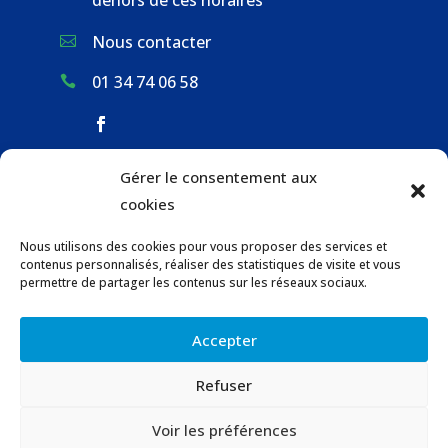
Nous contacter

01 34 74 06 58

Gérer le consentement aux
ACCUEIL & CONTACT
cookies
ACTUALITÉS
Nous utilisons des cookies pour vous proposer des services et
GESTION DES DÉCHETS
contenus personnalisés, réaliser des statistiques de visite et vous
URBANISME
permettre de partager les contenus sur les réseaux sociaux.
COMMUNICATIONS DE LA MAIRIE
Accepter
LOCATION DE SALLES COMMUNALES
Refuser
© 2023 Gaillon-sur-Montcient –
Contact
–
Voir les préférences