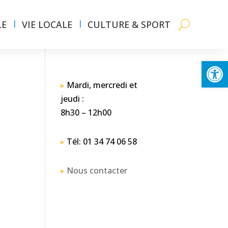
LE
VIE LOCALE
CULTURE & SPORT
Ouvrir la
▸
Mardi, mercredi et
jeudi :
8h30 – 12h00
▸
Tél: 01 34 74 06 58
▸
Nous contacter