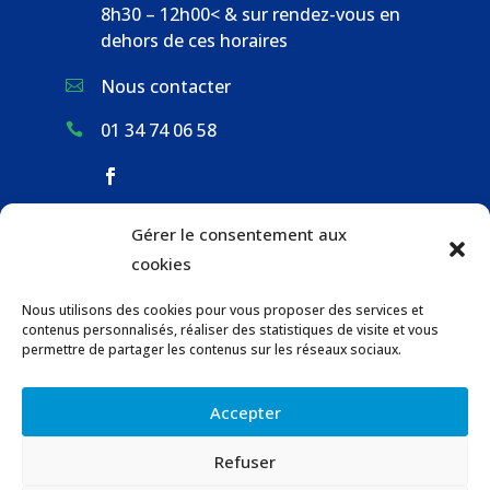
8h30 – 12h00< & sur rendez-vous en
dehors de ces horaires
Nous contacter

01 34 74 06 58

Gérer le consentement aux
ACCUEIL & CONTACT
cookies
ACTUALITÉS
Nous utilisons des cookies pour vous proposer des services et
GESTION DES DÉCHETS
contenus personnalisés, réaliser des statistiques de visite et vous
URBANISME
permettre de partager les contenus sur les réseaux sociaux.
COMMUNICATIONS DE LA MAIRIE
Accepter
LOCATION DE SALLES COMMUNALES
Refuser