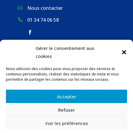
Nous contacter

01 34 74 06 58

Gérer le consentement aux
ACCUEIL & CONTACT
cookies
ACTUALITÉS
Nous utilisons des cookies pour vous proposer des services et
GESTION DES DÉCHETS
contenus personnalisés, réaliser des statistiques de visite et vous
URBANISME
permettre de partager les contenus sur les réseaux sociaux.
COMMUNICATIONS DE LA MAIRIE
Accepter
LOCATION DE SALLES COMMUNALES
Refuser
© 2023 Gaillon-sur-Montcient –
Contact
–
Voir les préférences
Mentions légales
–
Confidentialité
–
Accessibilité
–