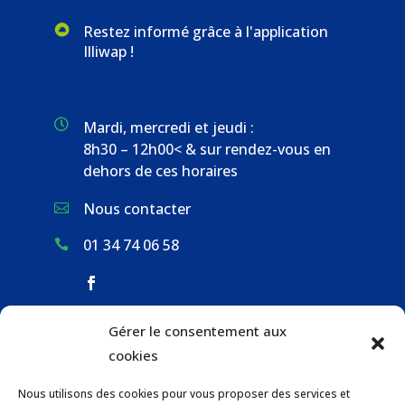
Restez informé grâce à l'application
Illiwap !

Mardi, mercredi et jeudi :
8h30 – 12h00< & sur rendez-vous en
dehors de ces horaires
Nous contacter

01 34 74 06 58

Gérer le consentement aux
ACCUEIL & CONTACT
cookies
ACTUALITÉS
Nous utilisons des cookies pour vous proposer des services et
GESTION DES DÉCHETS