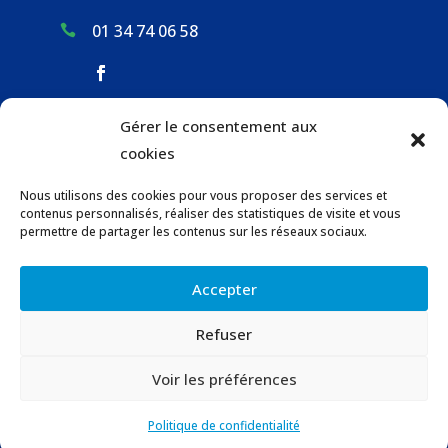
01 34 74 06 58

Gérer le consentement aux
ACCUEIL & CONTACT
cookies
ACTUALITÉS
Nous utilisons des cookies pour vous proposer des services et
GESTION DES DÉCHETS
contenus personnalisés, réaliser des statistiques de visite et vous
URBANISME
permettre de partager les contenus sur les réseaux sociaux.
COMMUNICATIONS DE LA MAIRIE
Accepter
LOCATION DE SALLES COMMUNALES
Refuser
© 2023 Gaillon-sur-Montcient –
Contact
–
Voir les préférences
Mentions légales
–
Confidentialité
–
Accessibilité
–
Politique de confidentialité
Plan du site
|
Conception du site :
Raphaëlle Lécot