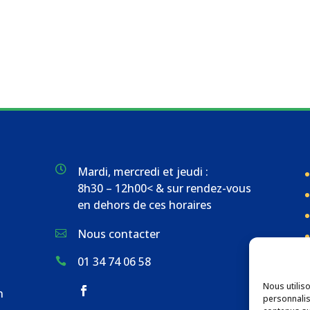

Mardi, mercredi et jeudi :
8h30 – 12h00< & sur rendez-vous
en dehors de ces horaires
Nous contacter

01 34 74 06 58

Nous utilis
n
personnalis