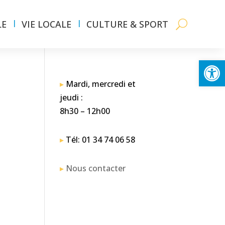
LE
VIE LOCALE
CULTURE & SPORT
Ouvrir la
▸
Mardi, mercredi et
jeudi :
8h30 – 12h00
▸
Tél: 01 34 74 06 58
▸
Nous contacter