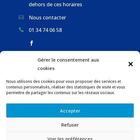
dehors de ces horaires
Nous contacter

01 34 74 06 58

Gérer le consentement aux
ACCUEIL & CONTACT
cookies
ACTUALITÉS
Nous utilisons des cookies pour vous proposer des services et
GESTION DES DÉCHETS
contenus personnalisés, réaliser des statistiques de visite et vous
URBANISME
permettre de partager les contenus sur les réseaux sociaux.
COMMUNICATIONS DE LA MAIRIE
Accepter
LOCATION DE SALLES COMMUNALES
Refuser
© 2023 Gaillon-sur-Montcient –
Contact
–
Voir les préférences