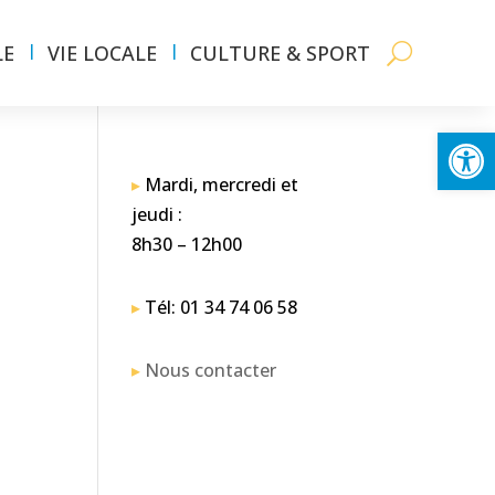
LE
VIE LOCALE
CULTURE & SPORT
Ouvrir la
▸
Mardi, mercredi et
jeudi :
8h30 – 12h00
▸
Tél: 01 34 74 06 58
▸
Nous contacter