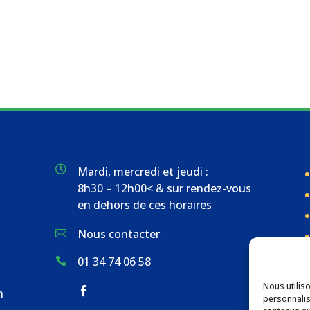

Mardi, mercredi et jeudi :
8h30 – 12h00< & sur rendez-vous
en dehors de ces horaires
Nous contacter

01 34 74 06 58

Nous utilis
n
personnalis