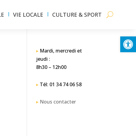
LE
VIE LOCALE
CULTURE & SPORT
Ouvrir la
▸
Mardi, mercredi et
jeudi :
8h30 – 12h00
▸
Tél: 01 34 74 06 58
▸
Nous contacter