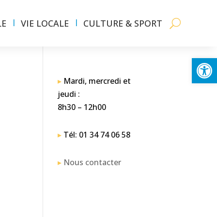
LE
VIE LOCALE
CULTURE & SPORT
Ouvrir la
▸
Mardi, mercredi et
jeudi :
8h30 – 12h00
▸
Tél: 01 34 74 06 58
▸
Nous contacter