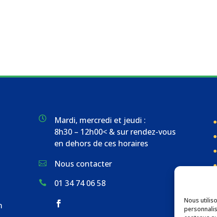

Mardi, mercredi et jeudi :
8h30 – 12h00< & sur rendez-vous
en dehors de ces horaires
Nous contacter

01 34 74 06 58

Nous utilis
n
personnalis