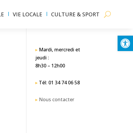
LE
VIE LOCALE
CULTURE & SPORT
Ouvrir la
▸
Mardi, mercredi et
jeudi :
8h30 – 12h00
▸
Tél: 01 34 74 06 58
▸
Nous contacter