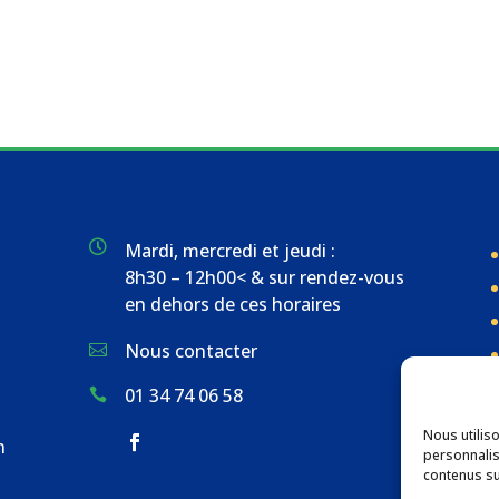

Mardi, mercredi et jeudi :
8h30 – 12h00< & sur rendez-vous
en dehors de ces horaires
Nous contacter

01 34 74 06 58

Nous utilis
n
personnalis
contenus su