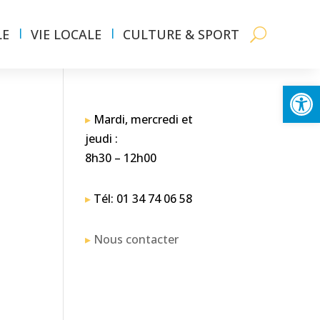
LE
VIE LOCALE
CULTURE & SPORT
Ouvrir la
▸
Mardi, mercredi et
jeudi :
8h30 – 12h00
▸
Tél: 01 34 74 06 58
▸
Nous contacter