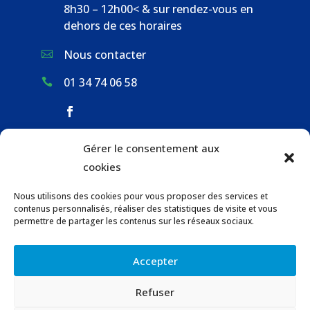
8h30 – 12h00< & sur rendez-vous en
dehors de ces horaires
Nous contacter

01 34 74 06 58

Gérer le consentement aux
ACCUEIL & CONTACT
cookies
ACTUALITÉS
Nous utilisons des cookies pour vous proposer des services et
GESTION DES DÉCHETS
contenus personnalisés, réaliser des statistiques de visite et vous
URBANISME
permettre de partager les contenus sur les réseaux sociaux.
COMMUNICATIONS DE LA MAIRIE
Accepter
LOCATION DE SALLES COMMUNALES
Refuser