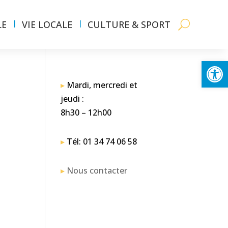
LE
VIE LOCALE
CULTURE & SPORT
Ouvrir la
▸
Mardi, mercredi et
jeudi :
8h30 – 12h00
▸
Tél: 01 34 74 06 58
▸
Nous contacter