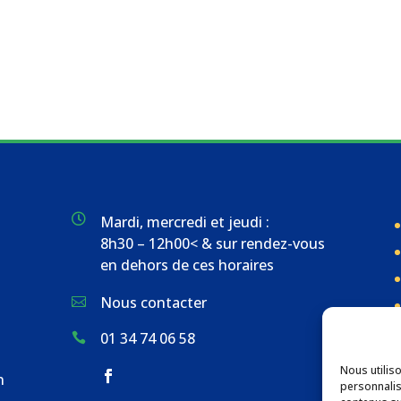

Mardi, mercredi et jeudi :
8h30 – 12h00< & sur rendez-vous
en dehors de ces horaires
Nous contacter

01 34 74 06 58

Nous utilis
n
personnalis