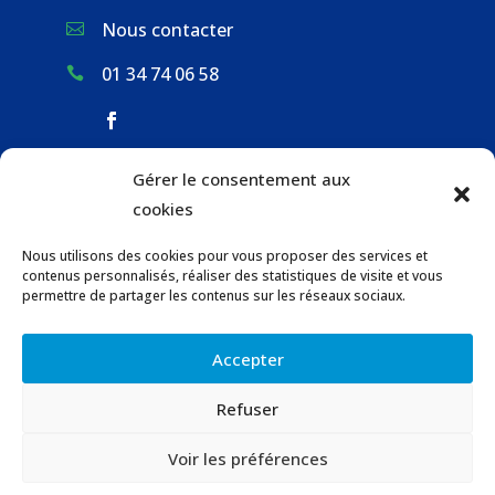
Nous contacter

01 34 74 06 58

Gérer le consentement aux
ACCUEIL & CONTACT
cookies
ACTUALITÉS
Nous utilisons des cookies pour vous proposer des services et
GESTION DES DÉCHETS
contenus personnalisés, réaliser des statistiques de visite et vous
URBANISME
permettre de partager les contenus sur les réseaux sociaux.
COMMUNICATIONS DE LA MAIRIE
Accepter
LOCATION DE SALLES COMMUNALES
Refuser
© 2023 Gaillon-sur-Montcient –
Contact
–
Voir les préférences
Mentions légales
–
Confidentialité
–
Accessibilité
–