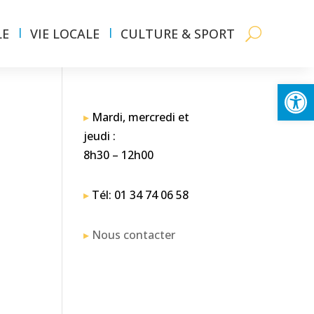
LE
VIE LOCALE
CULTURE & SPORT
Ouvrir la
▸
Mardi, mercredi et
jeudi :
8h30 – 12h00
▸
Tél: 01 34 74 06 58
▸
Nous contacter