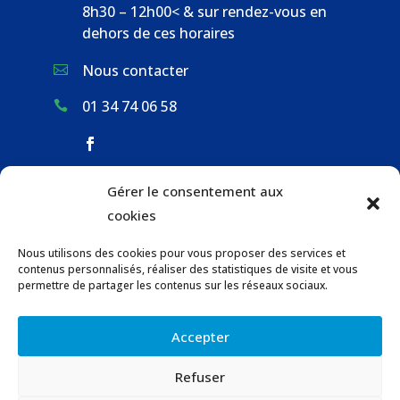
8h30 – 12h00< & sur rendez-vous en
dehors de ces horaires
Nous contacter

01 34 74 06 58

Gérer le consentement aux
ACCUEIL & CONTACT
cookies
ACTUALITÉS
Nous utilisons des cookies pour vous proposer des services et
GESTION DES DÉCHETS
contenus personnalisés, réaliser des statistiques de visite et vous
URBANISME
permettre de partager les contenus sur les réseaux sociaux.
COMMUNICATIONS DE LA MAIRIE
Accepter
LOCATION DE SALLES COMMUNALES
Refuser