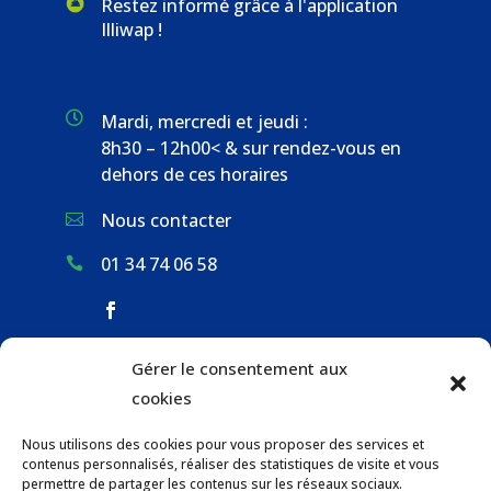
Restez informé grâce à l'application
Illiwap !

Mardi, mercredi et jeudi :
8h30 – 12h00< & sur rendez-vous en
dehors de ces horaires
Nous contacter

01 34 74 06 58

Gérer le consentement aux
ACCUEIL & CONTACT
cookies
ACTUALITÉS
Nous utilisons des cookies pour vous proposer des services et
GESTION DES DÉCHETS
contenus personnalisés, réaliser des statistiques de visite et vous
URBANISME
permettre de partager les contenus sur les réseaux sociaux.