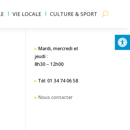
LE
VIE LOCALE
CULTURE & SPORT
Ouvrir la
▸
Mardi, mercredi et
jeudi :
8h30 – 12h00
▸
Tél: 01 34 74 06 58
▸
Nous contacter