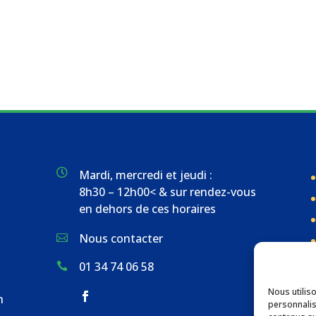

Mardi, mercredi et jeudi :
8h30 – 12h00< & sur rendez-vous
en dehors de ces horaires
Nous contacter

01 34 74 06 58

Nous utilis
n
personnalis