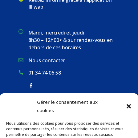
Illiwap !

Mardi, mercredi et jeudi :
8h30 – 12h00< & sur rendez-vous en
dehors de ces horaires
Nous contacter

01 34 74 06 58

Gérer le consentement aux
ACCUEIL & CONTACT
cookies
ACTUALITÉS
Nous utilisons des cookies pour vous proposer des services et
GESTION DES DÉCHETS
contenus personnalisés, réaliser des statistiques de visite et vous
URBANISME
permettre de partager les contenus sur les réseaux sociaux.