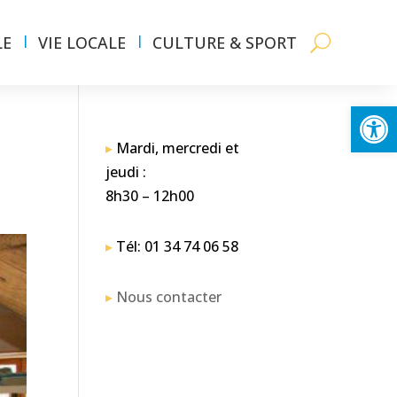
LE
VIE LOCALE
CULTURE & SPORT
Ouvrir la
▸
Mardi, mercredi et
jeudi :
8h30 – 12h00
▸
Tél: 01 34 74 06 58
▸
Nous contacter