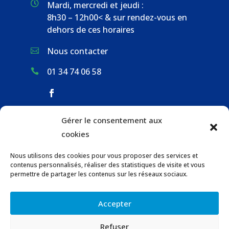

Mardi, mercredi et jeudi :
8h30 – 12h00< & sur rendez-vous en
dehors de ces horaires
Nous contacter

01 34 74 06 58

Gérer le consentement aux
ACCUEIL & CONTACT
cookies
ACTUALITÉS
Nous utilisons des cookies pour vous proposer des services et
GESTION DES DÉCHETS
contenus personnalisés, réaliser des statistiques de visite et vous
URBANISME
permettre de partager les contenus sur les réseaux sociaux.
COMMUNICATIONS DE LA MAIRIE
Accepter
LOCATION DE SALLES COMMUNALES
Refuser