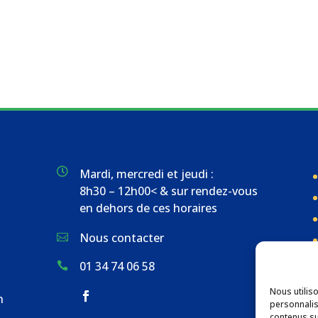

Mardi, mercredi et jeudi :
8h30 – 12h00< & sur rendez-vous
en dehors de ces horaires
Nous contacter

01 34 74 06 58

Nous utilis
n
personnalis
contenus su