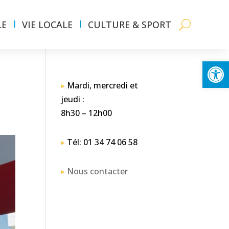
LE
VIE LOCALE
CULTURE & SPORT
Ouvrir la
▸
Mardi, mercredi et
jeudi :
8h30 – 12h00
▸
Tél: 01 34 74 06 58
▸
Nous contacter