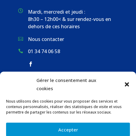

Mardi, mercredi et jeudi :
8h30 – 12h00< & sur rendez-vous en
dehors de ces horaires
Nous contacter

01 34 74 06 58

Gérer le consentement aux
ACCUEIL & CONTACT
cookies
ACTUALITÉS
Nous utilisons des cookies pour vous proposer des services et
GESTION DES DÉCHETS
contenus personnalisés, réaliser des statistiques de visite et vous
URBANISME
permettre de partager les contenus sur les réseaux sociaux.
COMMUNICATIONS DE LA MAIRIE
Accepter
LOCATION DE SALLES COMMUNALES