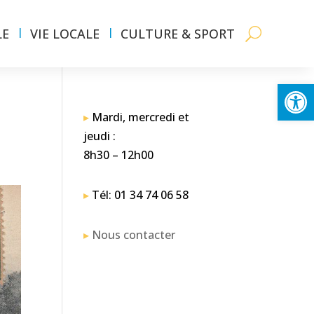
LE
VIE LOCALE
CULTURE & SPORT
Ouvrir la
▸
Mardi, mercredi et
jeudi :
8h30 – 12h00
▸
Tél: 01 34 74 06 58
▸
Nous contacter