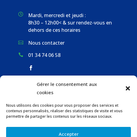

Mardi, mercredi et jeudi :
8h30 – 12h00< & sur rendez-vous en
dehors de ces horaires
Nous contacter

01 34 74 06 58

Gérer le consentement aux
ACCUEIL & CONTACT
cookies
ACTUALITÉS
Nous utilisons des cookies pour vous proposer des services et
GESTION DES DÉCHETS
contenus personnalisés, réaliser des statistiques de visite et vous
URBANISME
permettre de partager les contenus sur les réseaux sociaux.
COMMUNICATIONS DE LA MAIRIE
Accepter
LOCATION DE SALLES COMMUNALES