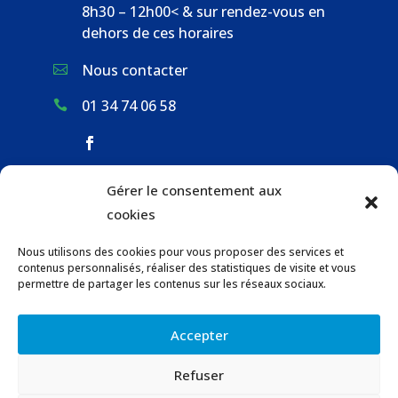
8h30 – 12h00< & sur rendez-vous en
dehors de ces horaires
Nous contacter

01 34 74 06 58

Gérer le consentement aux
ACCUEIL & CONTACT
cookies
ACTUALITÉS
Nous utilisons des cookies pour vous proposer des services et
GESTION DES DÉCHETS
contenus personnalisés, réaliser des statistiques de visite et vous
URBANISME
permettre de partager les contenus sur les réseaux sociaux.
COMMUNICATIONS DE LA MAIRIE
Accepter
LOCATION DE SALLES COMMUNALES
Refuser