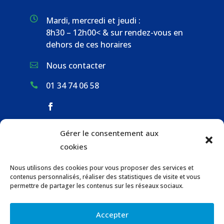

Mardi, mercredi et jeudi :
8h30 – 12h00< & sur rendez-vous en
dehors de ces horaires
Nous contacter

01 34 74 06 58

Gérer le consentement aux
ACCUEIL & CONTACT
cookies
ACTUALITÉS
Nous utilisons des cookies pour vous proposer des services et
GESTION DES DÉCHETS
contenus personnalisés, réaliser des statistiques de visite et vous
URBANISME
permettre de partager les contenus sur les réseaux sociaux.
COMMUNICATIONS DE LA MAIRIE
Accepter
LOCATION DE SALLES COMMUNALES