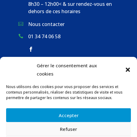
8h30 – 12h00< & sur rendez-vous en
dehors de ces horaires
Nous contacter

01 34 74 06 58

Gérer le consentement aux
ACCUEIL & CONTACT
cookies
ACTUALITÉS
Nous utilisons des cookies pour vous proposer des services et
GESTION DES DÉCHETS
contenus personnalisés, réaliser des statistiques de visite et vous
URBANISME
permettre de partager les contenus sur les réseaux sociaux.
COMMUNICATIONS DE LA MAIRIE
Accepter
LOCATION DE SALLES COMMUNALES
Refuser