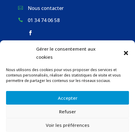
Nous contacter

01 34 74 06 58

Gérer le consentement aux
ACCUEIL & CONTACT
cookies
ACTUALITÉS
Nous utilisons des cookies pour vous proposer des services et
GESTION DES DÉCHETS
contenus personnalisés, réaliser des statistiques de visite et vous
URBANISME
permettre de partager les contenus sur les réseaux sociaux.
COMMUNICATIONS DE LA MAIRIE
Accepter
LOCATION DE SALLES COMMUNALES
Refuser
© 2023 Gaillon-sur-Montcient –
Contact
–
Voir les préférences
Mentions légales
–
Confidentialité
–
Accessibilité
–