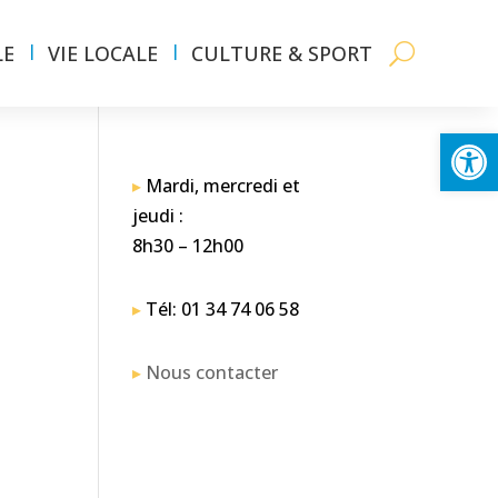
LE
VIE LOCALE
CULTURE & SPORT
Ouvrir la
▸
Mardi, mercredi et
jeudi :
8h30 – 12h00
▸
Tél: 01 34 74 06 58
▸
Nous contacter